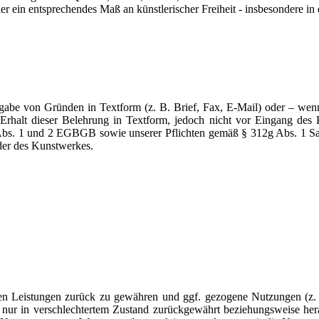
r ein entsprechendes Maß an künstlerischer Freiheit - insbesondere i
gabe von Gründen in Textform (z. B. Brief, Fax, E-Mail) oder – wenn
Erhalt dieser Belehrung in Textform, jedoch nicht vor Eingang des
 1 Abs. 1 und 2 EGBGB sowie unserer Pflichten gemäß § 312g Abs. 1
oder des Kunstwerkes.
enen Leistungen zurück zu gewähren und ggf. gezogene Nutzungen (z
der nur in verschlechtertem Zustand zurückgewährt beziehungsweise