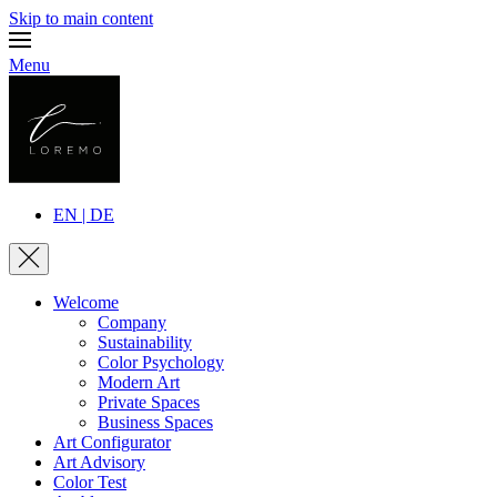
Skip to main content
Menu
EN | DE
Welcome
Company
Sustainability
Color Psychology
Modern Art
Private Spaces
Business Spaces
Art Configurator
Art Advisory
Color Test