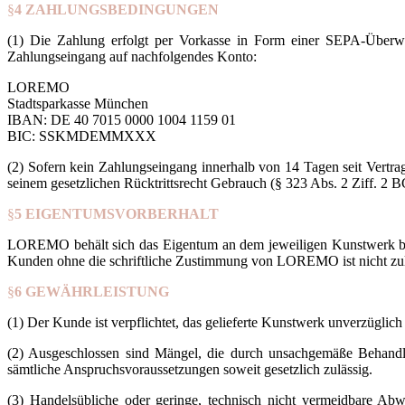
§
4 ZAHLUNGSBEDINGUNGEN
(1) Die Zahlung erfolgt per Vorkasse in Form einer SEPA-Überwe
Zahlungseingang auf nachfolgendes Konto:
LOREMO
Stadtsparkasse München
IBAN: DE 40 7015 0000 1004 1159 01
BIC: SSKMDEMMXXX
(2) Sofern kein Zahlungseingang innerhalb von 14 Tagen seit Vert
seinem gesetzlichen Rücktrittsrecht Gebrauch (§ 323 Abs. 2 Ziff. 2 
§
5 EIGENTUMSVORBERHALT
LOREMO behält sich das Eigentum an dem jeweiligen Kunstwerk bis
Kunden ohne die schriftliche Zustimmung von LOREMO ist nicht zul
§
6 GEWÄHRLEISTUNG
(1) Der Kunde ist verpflichtet, das gelieferte Kunstwerk unverzügli
(2) Ausgeschlossen sind Mängel, die durch unsachgemäße Behandlun
sämtliche Anspruchsvoraussetzungen soweit gesetzlich zulässig.
(3) Handelsübliche oder geringe, technisch nicht vermeidbare Ab