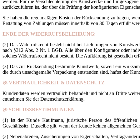
werden. Für die Verschlechterung der Kunstwerke und für gezogene
zurückzuführen ist, der über die Prüfung der konfigurierten Eigensch
Sie haben die regelmäßigen Kosten der Rücksendung zu tragen, wenn d
Erstattung von Zahlungen müssen innerhalb von 30 Tagen erfüllt werd
ENDE DER WIDERRUFSBELEHRUNG:
(2) Das Widerrufsrecht besteht nicht bei Lieferungen von Kunstwer
nach §312 Abs. 2 Nr. 1 BGB. Alle über den Konfigurator oder indiv
solches Widerrufsrecht nicht besteht. Die Aufklärung ist gesetzlich erf
(3) Das zur Rücksendung bestimmte Kunstwerk, soweit ein wirksamer
die durch unsachgemäße Verpackung entstanden sind, haftet der Kun
§8 VERTRAULICHKEIT & DATENSCHUTZ
Kundendaten werden vertraulich behandelt und nicht an Dritte weit
entnehmen Sie der Datenschutzerklärung.
§9 SCHLUSSBESTIMMUNGEN
(1) Ist der Kunde Kaufmann, juristische Person des öffentlichen R
Geschäftssitz. Dasselbe gilt, wenn der Kunde keinen allgemeinen Ger
(2) Nebenabreden, Zusicherungen von Eigenschaften, Vertragsänderun