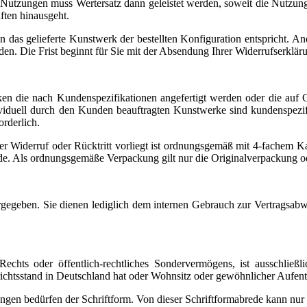
 Nutzungen muss Wertersatz dann geleistet werden, soweit die Nutzu
aften hinausgeht.
as gelieferte Kunstwerk der bestellten Konfiguration entspricht. Ande
en. Die Frist beginnt für Sie mit der Absendung Ihrer Widerrufserklä
ken die nach Kundenspezifikationen angefertigt werden oder die auf G
iduell durch den Kunden beauftragten Kunstwerke sind kundenspezifisc
orderlich.
 Widerruf oder Rücktritt vorliegt ist ordnungsgemäß mit 4-fachem Kan
de. Als ordnungsgemäße Verpackung gilt nur die Originalverpackung o
ergegeben. Sie dienen lediglich dem internen Gebrauch zur Vertragsab
echts oder öffentlich-rechtliches Sondervermögens, ist ausschließlic
ichtsstand in Deutschland hat oder Wohnsitz oder gewöhnlicher Aufent
gen bedürfen der Schriftform. Von dieser Schriftformabrede kann nur