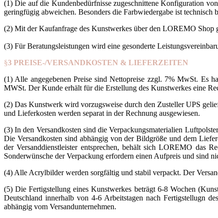
(1) Die auf die Kundenbedürfnisse zugeschnittene Konfiguration von
geringfügig abweichen. Besonders die Farbwiedergabe ist technisch b
(2) Mit der Kaufanfrage des Kunstwerkes über den LOREMO Shop gibt
(3) Für Beratungsleistungen wird eine gesonderte Leistungsvereinbaru
§
3 PREISE-/VERSANDKOSTEN & LIEFERZEITEN
(1) Alle angegebenen Preise sind Nettopreise zzgl. 7% MwSt. Es 
MWSt. Der Kunde erhält für die Erstellung des Kunstwerkes eine Rec
(2) Das Kunstwerk wird vorzugsweise durch den Zusteller UPS gelie
und Lieferkosten werden separat in der Rechnung ausgewiesen.
(3) In den Versandkosten sind die Verpackungsmaterialien Luftpolster
Die Versandkosten sind abhängig von der Bildgröße und dem Liefero
der Versanddienstleister entsprechen, behält sich LOREMO das Rec
Sonderwünsche der Verpackung erfordern einen Aufpreis und sind nich
(4) Alle Acrylbilder werden sorgfältig und stabil verpackt. Der Versa
(5) Die Fertigstellung eines Kunstwerkes beträgt 6-8 Wochen (Kun
Deutschland innerhalb von 4-6 Arbeitstagen nach Fertigstellugn de
abhängig vom Versandunternehmen.